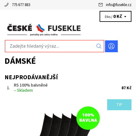
775 677 883
info
@
fusekle.cz
0 Kč
0 ks /
DÁMSKÉ
NEJPRODÁVANĚJŠÍ
RS 100% balvněné
1.
87 Kč
–
Skladem
TIP
Klasické pánské a dámské hladké ponožky z česané bavlny.
Řetízkovaná špice a pohodlný lem jsou zárukou komfortního
nošení po celý den. 100% bavlna!