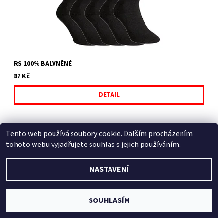
RS 100% BALVNĚNÉ
87 Kč
DETAIL
Tento web používá soubory cookie. Dalším procházením
tohoto webu vyjadřujete souhlas s jejich používáním.
NASTAVENÍ
2026 © fusekle.cz, všechna práva vyhrazena
Vytvořil Shoptet
SOUHLASÍM