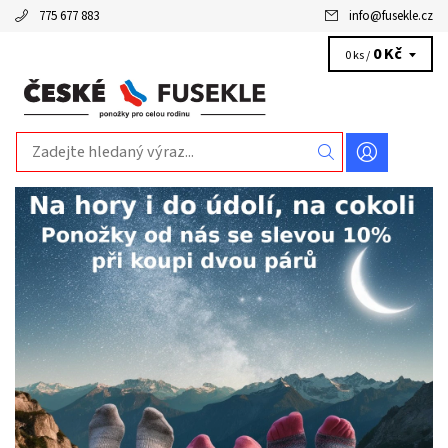
775 677 883
info
@
fusekle.cz
0 Kč
0 ks /