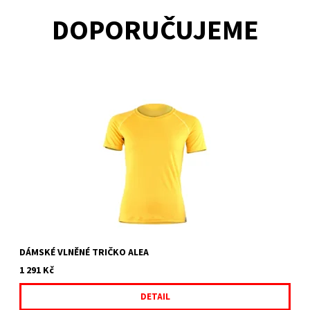
DOPORUČUJEME
ALEA Dámské vlněné triko, jednovrstvý úplet. Je vhodný jako
první vrstva v létě nebo v zimě na turistiku, nebo také pro volný
čas.MATERIÁL: 100% MERINO VLNA, 160 g
DÁMSKÉ VLNĚNÉ TRIČKO ALEA
1 291 Kč
DETAIL