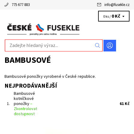
775 677 883
info
@
fusekle.cz
0 Kč
0 ks /
BAMBUSOVÉ
Bambusové ponožky vyrobené v České republice.
NEJPRODÁVANĚJŠÍ
Bambusové
kotníčkové
1.
ponožky
–
61 Kč
Zkontrolovat
dostupnost